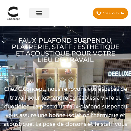
03 20 63 13 04
FAUX-PLAFOND SUSPENDU,
PLÂTRERIE, STAFF : ESTHÉTIQUE
ET ACOUSTIQUE POUR VOTRE
LIEU DE TRAVAIL
Chez C.Concept, nous rénovons vos espaces de
travail pour les rendre agréables à vivre au
quotidien. La pose d’un faux-plafond suspendu
vous assure une bonne isolation thermique et
acoustique. La pose de cloisons et le staff vous